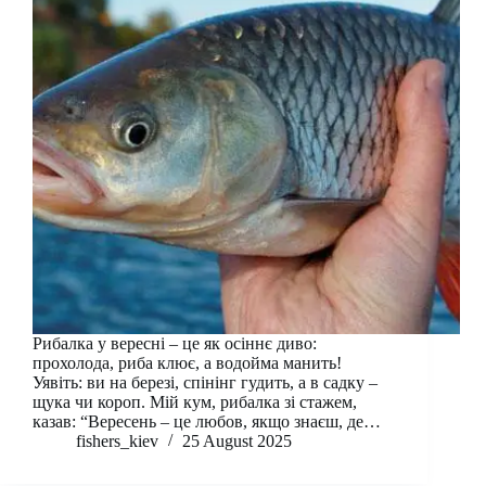
Рибалка у вересні – це як осіннє диво:
прохолода, риба клює, а водойма манить!
Уявіть: ви на березі, спінінг гудить, а в садку –
щука чи короп. Мій кум, рибалка зі стажем,
казав: “Вересень – це любов, якщо знаєш, де…
fishers_kiev
25 August 2025