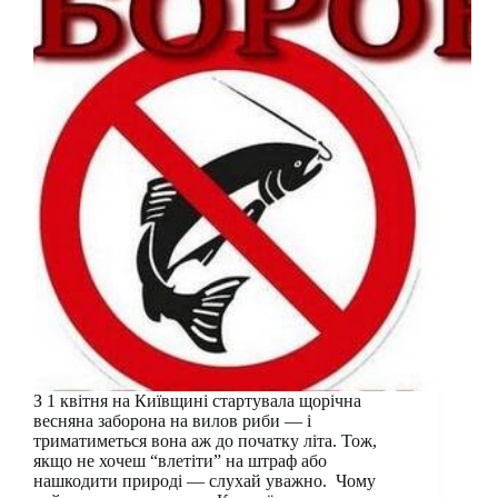
З 1 квітня на Київщині стартувала щорічна
весняна заборона на вилов риби — і
триматиметься вона аж до початку літа. Тож,
якщо не хочеш “влетіти” на штраф або
нашкодити природі — слухай уважно. Чому