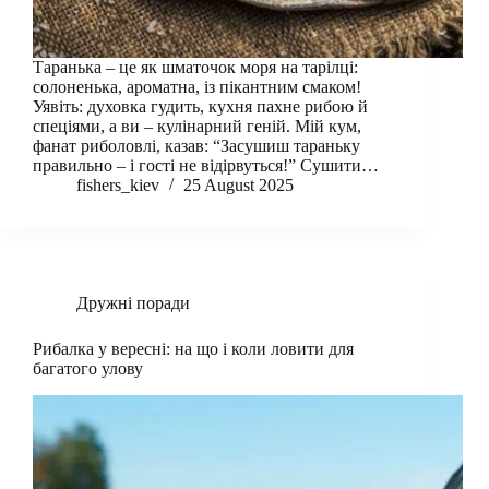
Таранька – це як шматочок моря на тарілці:
солоненька, ароматна, із пікантним смаком!
Уявіть: духовка гудить, кухня пахне рибою й
спеціями, а ви – кулінарний геній. Мій кум,
фанат риболовлі, казав: “Засушиш тараньку
правильно – і гості не відірвуться!” Сушити…
fishers_kiev
25 August 2025
Дружні поради
Рибалка у вересні: на що і коли ловити для
багатого улову