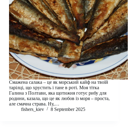
Смажена салака – це як морський кайф на твоїй
тарілці, що хрустить і тане в роті. Моя тітка
Галина з Полтави, яка щотижня готує рибу для
родини, казала, що це як любов із моря – проста,
але смачна страва. Ну,…
fishers_kiev
8 September 2025