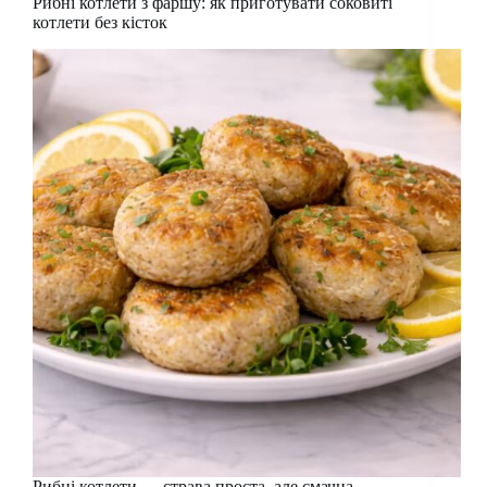
Рибні котлети з фаршу: як приготувати соковиті
котлети без кісток
Рибні котлети — страва проста, але смачна.