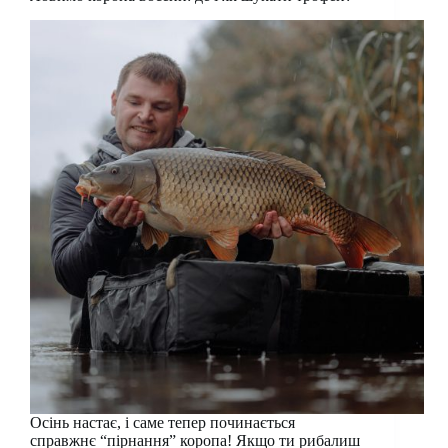
Осінь настає, і саме тепер починається
справжнє “пірнання” коропа! Якщо ти рибалиш