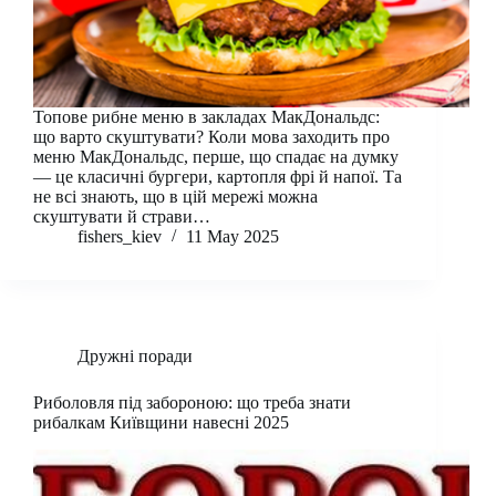
Топове рибне меню в закладах МакДональдс:
що варто скуштувати? Коли мова заходить про
меню МакДональдс, перше, що спадає на думку
— це класичні бургери, картопля фрі й напої. Та
не всі знають, що в цій мережі можна
скуштувати й страви…
fishers_kiev
11 May 2025
Дружні поради
Риболовля під забороною: що треба знати
рибалкам Київщини навесні 2025