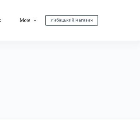
к
More
Рибацький магазин