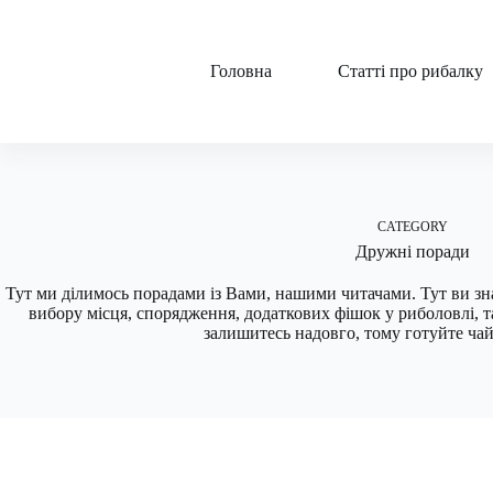
Skip
to
content
Головна
Статті про рибалку
CATEGORY
Дружні поради
Тут ми ділимось порадами із Вами, нашими читачами. Тут ви зн
вибору місця, спорядження, додаткових фішок у риболовлі, та
залишитесь надовго, тому готуйте чай